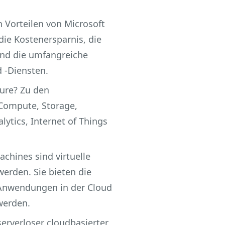
n Vorteilen von Microsoft
 die Kostenersparnis, die
und die umfangreiche
d -Diensten.
ure? Zu den
Compute, Storage,
lytics, Internet of Things
chines sind virtuelle
erden. Sie bieten die
 Anwendungen in der Cloud
 werden.
serverloser cloudbasierter