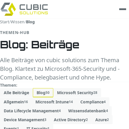
Start
/
Wissen
/
Blog
Leistungen
THEMEN-HUB
Blog: Beiträge
clarios
Wissen
Alle Beiträge von cubic solutions zum Thema
Blog. Klartext zu Microsoft-365-Security und -
Unternehmen
Compliance, belegbasiert und ohne Hype.
Themen:
Trust Center
Alle Beiträge
Blog
Microsoft Security
50
28
Kontakt
Allgemein
Microsoft Intune
Compliance
16
14
4
Data Lifecycle Management
Wissensdatenbank
4
4
Device Management
Active Directory
Azure
3
2
2
Events
IT Security
1
1