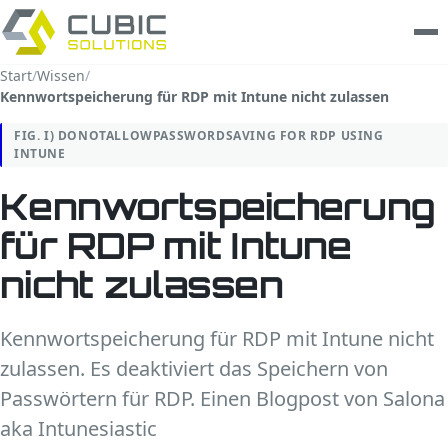
Start
/
Wissen
/
Kennwortspeicherung für RDP mit Intune nicht zulassen
Leistungen
FIG. I) DONOTALLOWPASSWORDSAVING FOR RDP USING
clarios
INTUNE
Kennwortspeicherung
Wissen
für RDP mit Intune
Unternehmen
nicht zulassen
Trust Center
Kennwortspeicherung für RDP mit Intune nicht
Kontakt
zulassen. Es deaktiviert das Speichern von
Passwörtern für RDP. Einen Blogpost von Salona
aka Intunesiastic