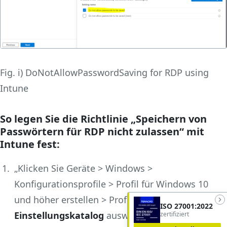
Fig. i) DoNotAllowPasswordSaving for RDP using
Intune
So legen Sie die Richtlinie „Speichern von
Passwörtern für RDP nicht zulassen“ mit
Intune fest:
„Klicken Sie Geräte > Windows >
Konfigurationsprofile > Profil für Windows 10
und höher erstellen > Profiltyp als
ISO 27001:2022
Einstellungskatalog
auswählen > auf Erstellen.“
zertifiziert