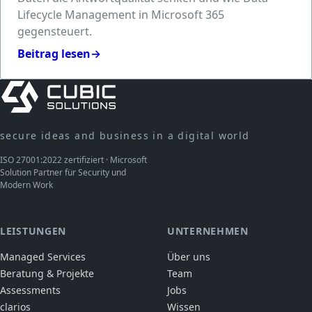
Lifecycle Management in Microsoft 365
gegensteuert.
Beitrag lesen
→
secure ideas and business in a digital world
ISO 27001:2022 zertifiziert · Microsoft
Solution Partner für Security und
Modern Work
LEISTUNGEN
UNTERNEHMEN
Managed Services
Über uns
Beratung & Projekte
Team
Assessments
Jobs
clarios
Wissen