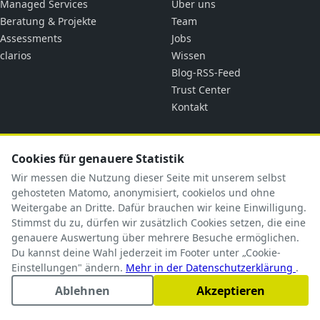
Managed Services
Über uns
Beratung & Projekte
Team
Assessments
Jobs
clarios
Wissen
Blog-RSS-Feed
Trust Center
Kontakt
RECHTLICHES
KONTAKT
Cookies für genauere Statistik
cubic solutions
Impressum
Wir messen die Nutzung dieser Seite mit unserem selbst
Ringstraße 1
Datenschutz
gehosteten Matomo, anonymisiert, cookielos und ohne
92318 Neumarkt i.d.OPf.
AGB
Weitergabe an Dritte. Dafür brauchen wir keine Einwilligung.
briefkasten@cubicsolutions.de
AVV
Stimmst du zu, dürfen wir zusätzlich Cookies setzen, die eine
genauere Auswertung über mehrere Besuche ermöglichen.
+49 9181 5183585
TOM
Du kannst deine Wahl jederzeit im Footer unter „Cookie-
Subprozessoren
Einstellungen" ändern.
Mehr in der Datenschutzerklärung
.
Ablehnen
Akzeptieren