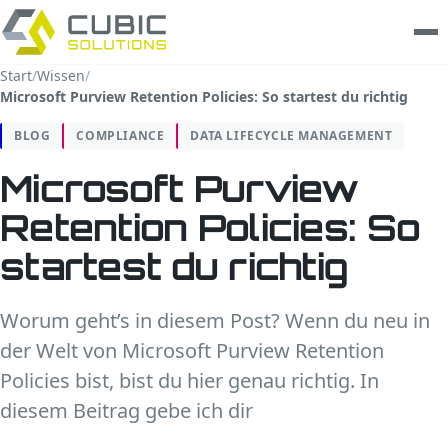
Start
/
Wissen
/
Microsoft Purview Retention Policies: So startest du richtig
Leistungen
BLOG
COMPLIANCE
DATA LIFECYCLE MANAGEMENT
clarios
Microsoft Purview
Wissen
Retention Policies: So
Unternehmen
startest du richtig
Trust Center
Worum geht’s in diesem Post? Wenn du neu in
der Welt von Microsoft Purview Retention
Kontakt
Policies bist, bist du hier genau richtig. In
diesem Beitrag gebe ich dir