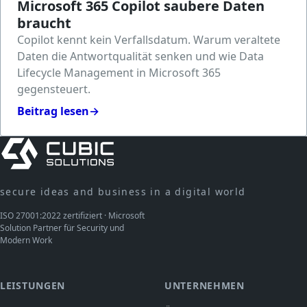
Microsoft 365 Copilot saubere Daten
braucht
Copilot kennt kein Verfallsdatum. Warum veraltete
Daten die Antwortqualität senken und wie Data
Lifecycle Management in Microsoft 365
gegensteuert.
Beitrag lesen
→
secure ideas and business in a digital world
ISO 27001:2022 zertifiziert · Microsoft
Solution Partner für Security und
Modern Work
LEISTUNGEN
UNTERNEHMEN