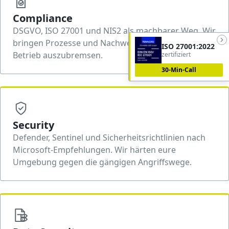
Compliance
DSGVO, ISO 27001 und NIS2 als machbarer Weg. Wir
bringen Prozesse und Nachweise in Form, ohne den
ISO 27001:2022
Betrieb auszubremsen.
zertifiziert
30-Min-Call
Security
Defender, Sentinel und Sicherheitsrichtlinien nach
Microsoft-Empfehlungen. Wir härten eure
Umgebung gegen die gängigen Angriffswege.