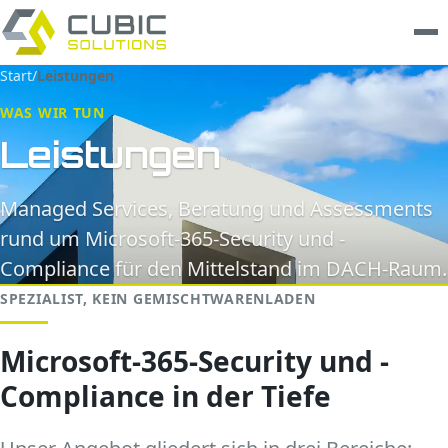
Start
/
Leistungen
Leistungen
WAS WIR TUN
Leistungen
clarios
Wissen
Managed Services, Beratung und Assessments
rund um Microsoft-365-Security und -
Unternehmen
Compliance für den Mittelstand im DACH-Raum.
SPEZIALIST, KEIN GEMISCHTWARENLADEN
Trust Center
Kontakt
Microsoft-365-Security und -
Compliance in der Tiefe