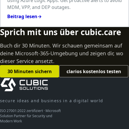
using Azure Logic Apps. Get proactive alerts to avoid
MDM, VPP, and DEP outages.
Beitrag lesen
→
Sprich mit uns über cubic.care
Buch dir 30 Minuten. Wir schauen gemeinsam auf
deine Microsoft-365-Umgebung und zeigen dir, wo
dieser Service ansetzt.
30 Minuten sichern
clarios kostenlos testen
secure ideas and business in a digital world
ISO 27001:2022 zertifiziert · Microsoft
Solution Partner für Security und
Modern Work