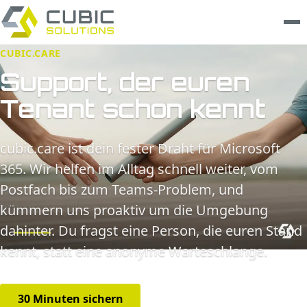
CUBIC.CARE
Leistungen
Support, der euren
Tenant schon kennt
clarios
Wissen
cubic.care ist dein fester Draht für Microsoft
365. Wir helfen im Alltag schnell weiter, vom
Unternehmen
Postfach bis zum Teams-Problem, und
Trust Center
kümmern uns proaktiv um die Umgebung
dahinter. Du fragst eine Person, die euren Stand
Kontakt
kennt, statt eine anonyme Warteschlange.
30 Minuten sichern
Leistungen ansehen