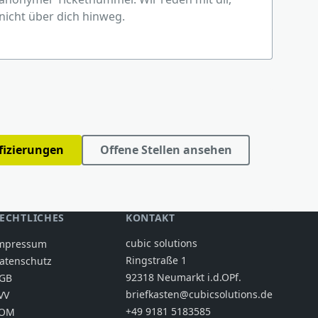
nicht über dich hinweg.
ifizierungen
Offene Stellen ansehen
ECHTLICHES
KONTAKT
cubic solutions
mpressum
Ringstraße 1
atenschutz
92318 Neumarkt i.d.OPf.
GB
briefkasten@cubicsolutions.de
VV
+49 9181 5183585
OM