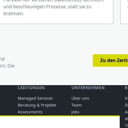
und beschleunigen Prozesse, statt sie zu
bremsen.
und
Zu den Zert
rt. Die
LEISTUNGEN
UNTERNEHMEN
R
Managed Services
Über uns
I
Beratung & Projekte
Team
D
Assessments
Jobs
A
clarios
Wissen
A
Blog-RSS-Feed
T