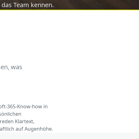
rn das Team kennen.
sen, was
osoft-365-Know-how in
sönlichen
eden Klartext,
aftlich auf Augenhöhe.