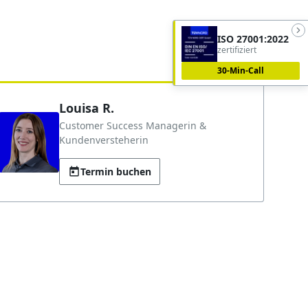
ISO 27001:2022
zertifiziert
30-Min-Call
Louisa R.
Customer Success Managerin &
Kundenversteherin
Termin buchen