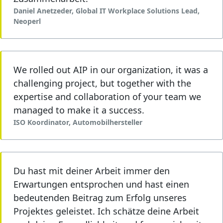
Kulturvereine.
Daniel Anetzeder, Global IT Workplace Solutions Lead,
Neoperl
We rolled out AIP in our organization, it was a
GFP
challenging project, but together with the
Projektmanagement
expertise and collaboration of your team we
übernimmt Planung,
managed to make it a success.
Bau- und Projektleitung
bei Bauvorhaben.
ISO Koordinator, Automobilhersteller
Du hast mit deiner Arbeit immer den
Erwartungen entsprochen und hast einen
bedeutenden Beitrag zum Erfolg unseres
Projektes geleistet. Ich schätze deine Arbeit