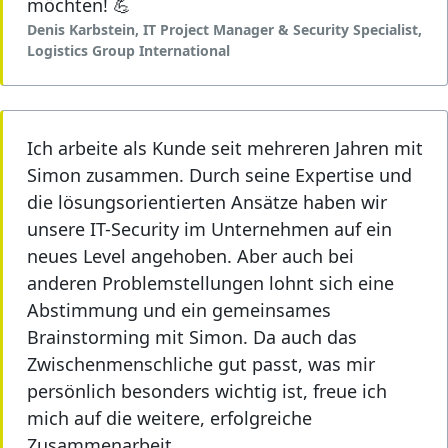
möchten! 💪
Denis Karbstein, IT Project Manager & Security Specialist,
Logistics Group International
KRICO
Ich arbeite als Kunde seit mehreren Jahren mit
betreibt einen
SoCura
bietet IT- und
Online- und Fachhandel
Geschäftsprozess-
Simon zusammen. Durch seine Expertise und
für Jagd- und
Dienstleistungen für
die lösungsorientierten Ansätze haben wir
Sportausrüstung.
Wohlfahrt und
unsere IT-Security im Unternehmen auf ein
Sozialwirtschaft.
neues Level angehoben. Aber auch bei
anderen Problemstellungen lohnt sich eine
Abstimmung und ein gemeinsames
Brainstorming mit Simon. Da auch das
Zwischenmenschliche gut passt, was mir
Stadtverband
Precision
entwickelt
persönlich besonders wichtig ist, freue ich
Wasseralfingen
vertritt
Milchgetränke aus
mich auf die weitere, erfolgreiche
als Dachverband die
echtem Milchprotein,
örtlichen Sport- und
weitgehend ohne Kuh.
Zusammenarbeit.