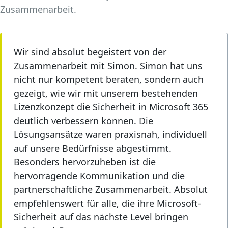
Flottenmanagement.
Zusammenarbeit.
Wir sind absolut begeistert von der
Zusammenarbeit mit Simon. Simon hat uns
apoprojekt
realisiert
ForAfrika
ist eine
nicht nur kompetent beraten, sondern auch
Umbau und
afrikanisch gegründete
gezeigt, wie wir mit unserem bestehenden
Revitalisierung von
und geführte
Lizenzkonzept die Sicherheit in Microsoft 365
Bestandsimmobilien.
humanitäre
deutlich verbessern können. Die
Hilfsorganisation.
Lösungsansätze waren praxisnah, individuell
auf unsere Bedürfnisse abgestimmt.
Besonders hervorzuheben ist die
hervorragende Kommunikation und die
partnerschaftliche Zusammenarbeit. Absolut
TechLotsen
ist IT- und
DELA
ist ein
empfehlenswert für alle, die ihre Microsoft-
Digitalisierungsberater
Lebensversicherer für
Sicherheit auf das nächste Level bringen
für kleine und mittlere
Vorsorge und
Unternehmen.
Absicherung.