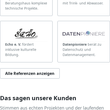
Beratungshaus komplexe
mit Trink- und Abwasser.
technische Projekte.
Echo e. V.
fördert
Datenpioniere
berät zu
inklusive kulturelle
Datenschutz und
Bildung.
Datenmanagement.
Alle Referenzen anzeigen
DKV Mobility
bietet
GUS ERP
entwickelt ERP-
europaweit Tank- und
Software für die
Das sagen unsere Kunden
Ladekarten sowie
Prozessindustrie.
Lösungen für Maut und
Stimmen aus echten Projekten und der laufenden