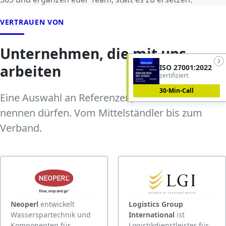
VERTRAUEN VON
Unternehmen, die mit uns
arbeiten
ISO 27001:2022
zertifiziert
30-Min-Call
Eine Auswahl an Referenzen, die wir öffentlich
nennen dürfen. Vom Mittelständler bis zum
Verband.
Neoperl
entwickelt
Logistics Group
Wasserspartechnik und
International
ist
Komponenten für
Logistikdienstleister für