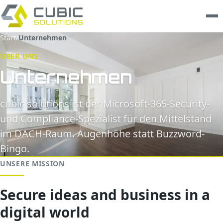
Start
/
Unternehmen
Leistungen
ÜBER UNS
Unternehmen
clarios
Wissen
cubic solutions ist der Microsoft-365-Security-
und Compliance-Spezialist für den Mittelstand
Unternehmen
im DACH-Raum. Augenhöhe statt Buzzword-
Bingo.
Trust Center
UNSERE MISSION
Kontakt
Secure ideas and business in a
digital world