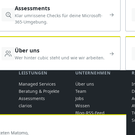
Assessments
→
Klar umrissene Checks für deine Microsoft-
365-Umgebung.
Über uns
→
Wer hinter cubic steht und wie wir arbeiten.
LEISTUNGEN
UNTERNEHMEN
R
Managed Services
Über uns
I
Beratung & Projekte
Team
D
Assessments
Jobs
A
clarios
Wissen
A
Blog-RSS-Feed
T
Trust Center
S
Kontakt
steten Matomo,