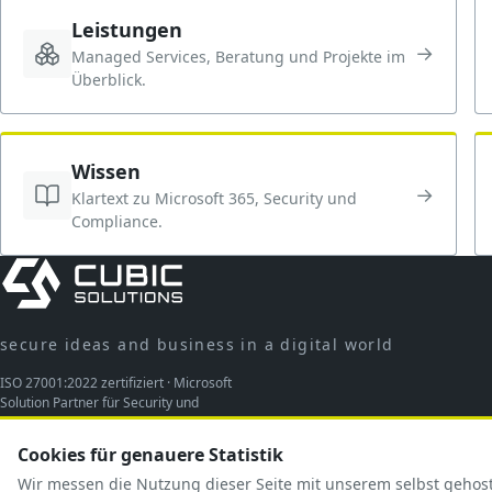
Leistungen
→
Managed Services, Beratung und Projekte im
Überblick.
Wissen
→
Klartext zu Microsoft 365, Security und
Compliance.
secure ideas and business in a digital world
ISO 27001:2022 zertifiziert · Microsoft
Solution Partner für Security und
Modern Work
Cookies für genauere Statistik
Wir messen die Nutzung dieser Seite mit unserem selbst geho