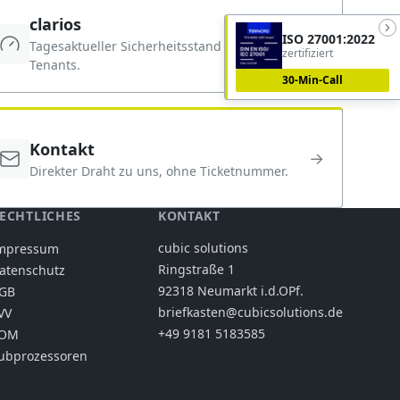
clarios
ISO 27001:2022
→
Tagesaktueller Sicherheitsstand deines
zertifiziert
Tenants.
30-Min-Call
Kontakt
→
Direkter Draht zu uns, ohne Ticketnummer.
ECHTLICHES
KONTAKT
cubic solutions
mpressum
Ringstraße 1
atenschutz
92318 Neumarkt i.d.OPf.
GB
briefkasten@cubicsolutions.de
VV
+49 9181 5183585
OM
ubprozessoren