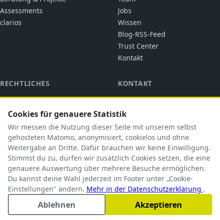
Assessments
Jobs
clarios
Wissen
Blog-RSS-Feed
Trust Center
Kontakt
RECHTLICHES
KONTAKT
cubic solutions
Impressum
Ringstraße 1
Cookies für genauere Statistik
Datenschutz
92318 Neumarkt i.d.OPf.
AGB
Wir messen die Nutzung dieser Seite mit unserem selbst
briefkasten@cubicsolutions.de
AVV
gehosteten Matomo, anonymisiert, cookielos und ohne
Weitergabe an Dritte. Dafür brauchen wir keine Einwilligung.
+49 9181 5183585
TOM
Stimmst du zu, dürfen wir zusätzlich Cookies setzen, die eine
Subprozessoren
genauere Auswertung über mehrere Besuche ermöglichen.
Du kannst deine Wahl jederzeit im Footer unter „Cookie-
Einstellungen" ändern.
Mehr in der Datenschutzerklärung
.
Ablehnen
Akzeptieren
© 2026 cubic solutions. Alle Rechte vorbehalten.
Cookie-Einstellungen
Impressum
Datenschutz