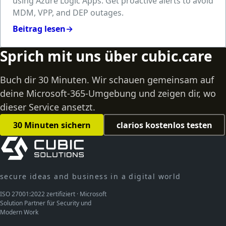
using Azure Logic Apps. Get proactive alerts to avoid
MDM, VPP, and DEP outages.
Beitrag lesen
→
Sprich mit uns über cubic.care
Buch dir 30 Minuten. Wir schauen gemeinsam auf
deine Microsoft-365-Umgebung und zeigen dir, wo
dieser Service ansetzt.
30 Minuten sichern
clarios kostenlos testen
secure ideas and business in a digital world
ISO 27001:2022 zertifiziert · Microsoft
Solution Partner für Security und
Modern Work