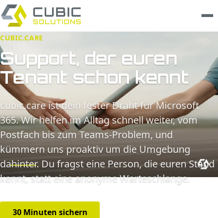
CUBIC.CARE
Leistungen
Support, der euren
Tenant schon kennt
clarios
Wissen
cubic.care ist dein fester Draht für Microsoft
365. Wir helfen im Alltag schnell weiter, vom
Unternehmen
Postfach bis zum Teams-Problem, und
Trust Center
kümmern uns proaktiv um die Umgebung
dahinter. Du fragst eine Person, die euren Stand
Kontakt
kennt, statt eine anonyme Warteschlange.
30 Minuten sichern
Leistungen ansehen