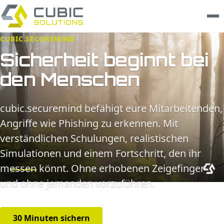
CUBIC.SECUREMIND
Leistungen
Sicherheit beginnt bei
den Menschen
clarios
Wissen
cubic.securemind befähigt eure Mitarbeitenden,
Angriffe wie Phishing zu erkennen. Mit
Unternehmen
verständlichen Schulungen, realistischen
Trust Center
Simulationen und einem Fortschritt, den ihr
messen könnt. Ohne erhobenen Zeigefinger
Kontakt
und ohne jemanden vorzuführen.
30 Minuten sichern
Leistungen ansehen