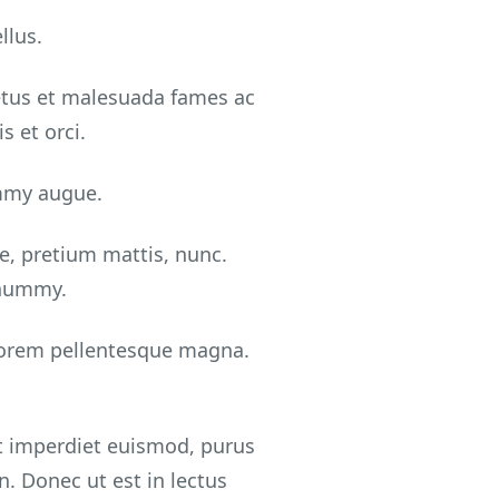
llus.
netus et malesuada fames ac
 et orci.
ummy augue.
ae, pretium mattis, nunc.
onummy.
lorem pellentesque magna.
 et imperdiet euismod, purus
n. Donec ut est in lectus