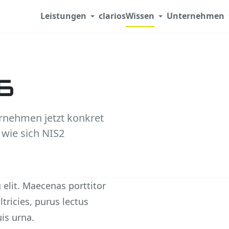
Leistungen
clarios
Wissen
Unternehmen
26
ernehmen jetzt konkret
wie sich NIS2
 elit. Maecenas porttitor
ricies, purus lectus
is urna.