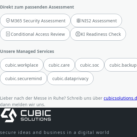
Direkt zum passenden Assessment
M365 Security Assessment
NIS2 Assessment
Conditional Access Review
KI Readiness Check
Unsere Managed Services
cubic.workplace
cubic.care
cubic.soc
cubic.backup
cubic.securemind
cubic.dataprivacy
Lieber nach der Messe in Ruhe? Schreib uns über
cubicsolutions.
dann melden wir uns.
secure ideas and business in a digital world