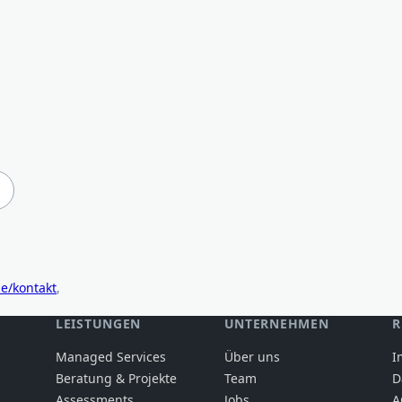
de/kontakt
,
LEISTUNGEN
UNTERNEHMEN
R
Managed Services
Über uns
I
Beratung & Projekte
Team
D
Assessments
Jobs
A