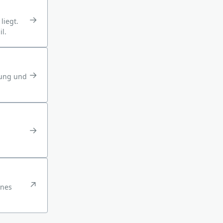
→
liegt.
l.
→
bung und
→
↗
ines