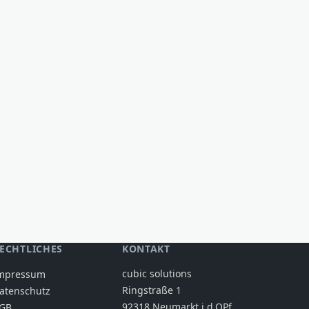
ECHTLICHES
KONTAKT
cubic solutions
mpressum
Ringstraße 1
atenschutz
92318 Neumarkt i.d.OPf.
GB