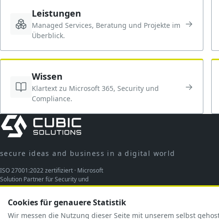
Leistungen
→
Managed Services, Beratung und Projekte im
Überblick.
Wissen
→
Klartext zu Microsoft 365, Security und
Compliance.
secure ideas and business in a digital world
ISO 27001:2022 zertifiziert · Microsoft
Solution Partner für Security und
Modern Work
Cookies für genauere Statistik
Wir messen die Nutzung dieser Seite mit unserem selbst geho