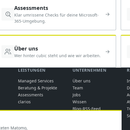
Assessments
→
Klar umrissene Checks für deine Microsoft-
365-Umgebung.
Über uns
→
Wer hinter cubic steht und wie wir arbeiten.
LEISTUNGEN
UNTERNEHMEN
R
Managed Services
Über uns
I
Beratung & Projekte
Team
D
Assessments
Jobs
A
clarios
Wissen
A
Blog-RSS-Feed
T
Trust Center
S
Kontakt
steten Matomo,