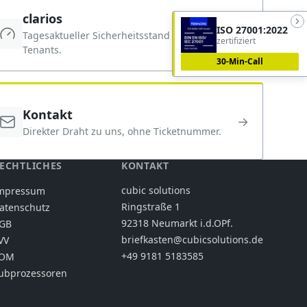
clarios
ISO 27001:2022
→
Tagesaktueller Sicherheitsstand deines
zertifiziert
Tenants.
30-Min-Call
Kontakt
→
Direkter Draht zu uns, ohne Ticketnummer.
ECHTLICHES
KONTAKT
cubic solutions
mpressum
Ringstraße 1
atenschutz
92318 Neumarkt i.d.OPf.
GB
briefkasten@cubicsolutions.de
VV
+49 9181 5183585
OM
ubprozessoren