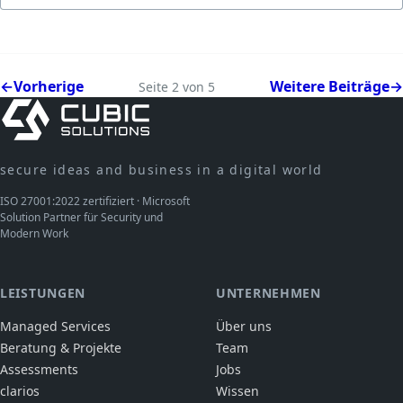
←
Vorherige
Weitere Beiträge
→
Seite 2 von 5
secure ideas and business in a digital world
ISO 27001:2022 zertifiziert · Microsoft
Solution Partner für Security und
Modern Work
LEISTUNGEN
UNTERNEHMEN
Managed Services
Über uns
Beratung & Projekte
Team
Assessments
Jobs
clarios
Wissen