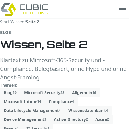
Start
/
Wissen
/
Seite 2
Leistungen
BLOG
Wissen, Seite 2
clarios
Wissen
Klartext zu Microsoft-365-Security und -
Compliance. Belegbasiert, ohne Hype und ohne
Unternehmen
Angst-Framing.
Themen:
Trust Center
Blog
Microsoft Security
Allgemein
50
28
16
Kontakt
Microsoft Intune
Compliance
14
4
Data Lifecycle Management
Wissensdatenbank
4
4
Device Management
Active Directory
Azure
3
2
2
Events
IT Security
1
1